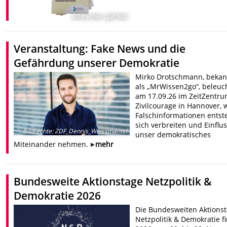
Bildrechte
:
LpB Nds
Veranstaltung: Fake News und die
Gefährdung unserer Demokratie
Mirko Drotschmann, bekan
als „MrWissen2go“, beleuc
am 17.09.26 im ZeitZentr
Zivilcourage in Hannover, 
Falschinformationen entst
sich verbreiten und Einflus
Bildrechte
:
ZDF_Dennis_Weissmantel
unser demokratisches
Miteinander nehmen.
mehr
Bundesweite Aktionstage Netzpolitik &
Demokratie 2026
Die Bundesweiten Aktions
Netzpolitik & Demokratie f