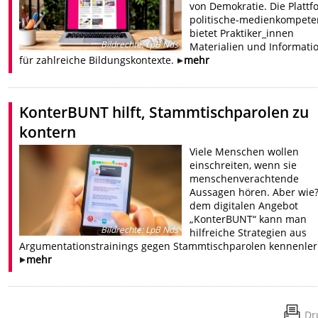
von Demokratie. Die Plattf
politische-medienkompete
bietet Praktiker_innen
Bildrechte
:
LpB Nds
Materialien und Informati
für zahlreiche Bildungskontexte.
mehr
KonterBUNT hilft, Stammtischparolen zu
kontern
Viele Menschen wollen
einschreiten, wenn sie
menschenverachtende
Aussagen hören. Aber wie?
dem digitalen Angebot
„KonterBUNT“ kann man
Bildrechte
:
LpB Nds
hilfreiche Strategien aus
Argumentationstrainings gegen Stammtischparolen kennenler
mehr
Dr