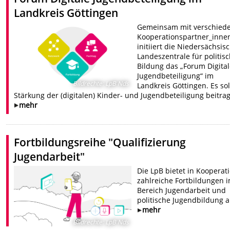
Landkreis Göttingen
Gemeinsam mit verschied
Kooperationspartner_inne
initiiert die Niedersächsis
Landeszentrale für politis
Bildung das „Forum Digita
Jugendbeteiligung“ im
Bildrechte
:
LpB Nds
Landkreis Göttingen. Es sol
Stärkung der (digitalen) Kinder- und Jugendbeteiligung beitra
mehr
Fortbildungsreihe "Qualifizierung
Jugendarbeit"
Die LpB bietet in Kooperat
zahlreiche Fortbildungen 
Bereich Jugendarbeit und
politische Jugendbildung a
mehr
Bildrechte
:
LpB Nds