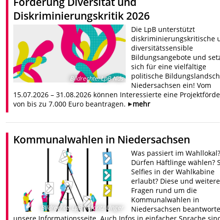
Förderung Diversität und
Diskriminierungskritik 2026
Die LpB unterstützt
diskriminierungskritische
diversitätssensible
Bildungsangebote und set
sich für eine vielfältige
politische Bildungslandsch
Bildrechte
:
LpB Nds
Niedersachsen ein! Vom
15.07.2026 – 31.08.2026 können Interessierte eine Projektförd
von bis zu 7.000 Euro beantragen.
mehr
Kommunalwahlen in Niedersachsen
Was passiert im Wahllokal
Dürfen Häftlinge wählen? 
Selfies in der Wahlkabine
erlaubt? Diese und weiter
Fragen rund um die
Kommunalwahlen in
Bildrechte
:
LpB / Moritz Unger
Niedersachsen beantworte
unsere Informationsseite. Auch Infos in einfacher Sprache sin