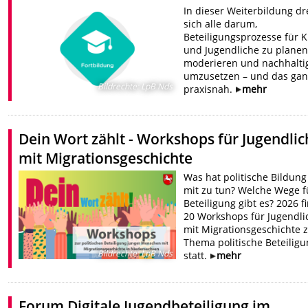
In dieser Weiterbildung dr
sich alle darum,
Beteiligungsprozesse für 
und Jugendliche zu planen
moderieren und nachhalti
umzusetzen – und das gan
Bildrechte
:
LpB Nds
praxisnah.
mehr
Dein Wort zählt - Workshops für Jugendlic
mit Migrationsgeschichte
Was hat politische Bildung
mit zu tun? Welche Wege f
Beteiligung gibt es? 2026 f
20 Workshops für Jugendli
mit Migrationsgeschichte
Thema politische Beteilig
Bildrechte
:
LpB Nds
statt.
mehr
Forum Digitale Jugendbeteiligung im