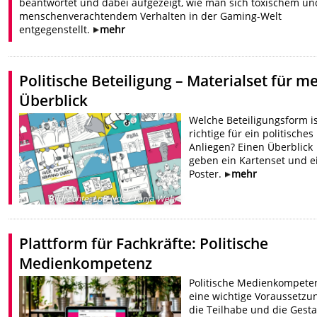
beantwortet und dabei aufgezeigt, wie man sich toxischem un
menschenverachtendem Verhalten in der Gaming-Welt
entgegenstellt.
mehr
Politische Beteiligung – Materialset für m
Überblick
Welche Beteiligungsform is
richtige für ein politisches
Anliegen? Einen Überblick
geben ein Kartenset und e
Poster.
mehr
Bildrechte
:
LpB Nds / Tanja Wehr
Plattform für Fachkräfte: Politische
Medienkompetenz
Politische Medienkompeten
eine wichtige Voraussetzu
die Teilhabe und die Gest