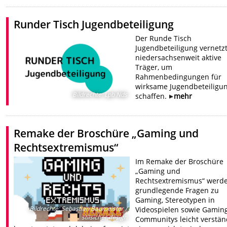
Runder Tisch Jugendbeteiligung
Der Runde Tisch
Jugendbeteiligung vernetz
niedersachsenweit aktive
Träger, um
Rahmenbedingungen für
wirksame Jugendbeteiligu
Bildrechte
:
Lpb Nds
schaffen.
mehr
Remake der Broschüre „Gaming und
Rechtsextremismus“
Im Remake der Broschüre
„Gaming und
Rechtsextremismus“ werd
grundlegende Fragen zu
Gaming, Stereotypen in
Bildrechte
:
Sebastian Baumeister /
Videospielen sowie Gamin
stilsicher.design
Communitys leicht verstän