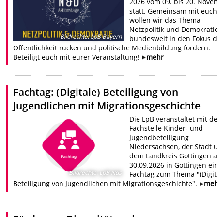
2026 vom 09. bis 20. Nov
statt. Gemeinsam mit euc
wollen wir das Thema
Netzpolitik und Demokrati
Bildrechte
:
LpB Bayern
bundesweit in den Fokus d
Öffentlichkeit rücken und politische Medienbildung fördern.
Beteiligt euch mit eurer Veranstaltung!
mehr
Fachtag: (Digitale) Beteiligung von
Jugendlichen mit Migrationsgeschichte
Die LpB veranstaltet mit d
Fachstelle Kinder- und
Jugendbeteiligung
Niedersachsen, der Stadt 
dem Landkreis Göttingen 
30.09.2026 in Göttingen ei
Bildrechte
:
LpB Nds
Fachtag zum Thema "(Digit
Beteiligung von Jugendlichen mit Migrationsgeschichte".
me